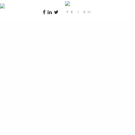
FR
|
EN
falcon8x-hd-rsphoto-037-30