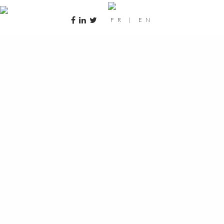
FR
|
EN
helicoptere-hd-rsphoto-018-1920×862-
30