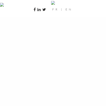
FR
|
EN
qs2_2974-1920×862-30