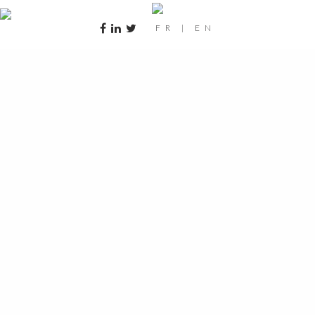
FR
|
EN
interieur-1