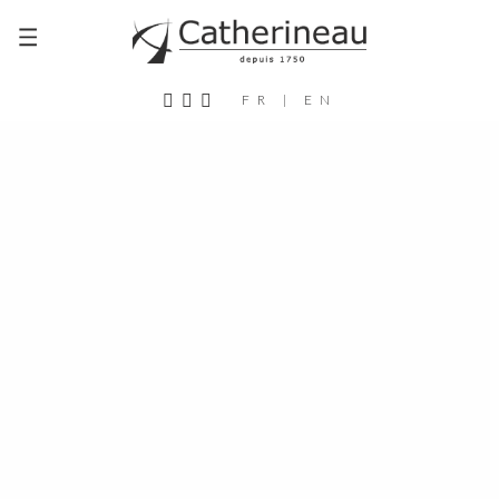
airbus-helicopters
FR
|
EN