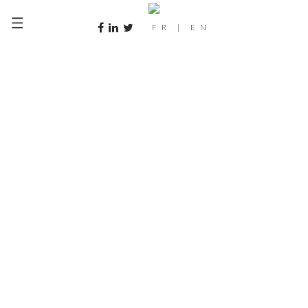
FR
|
EN
savoirs-faire-hd-rsphoto-058-30