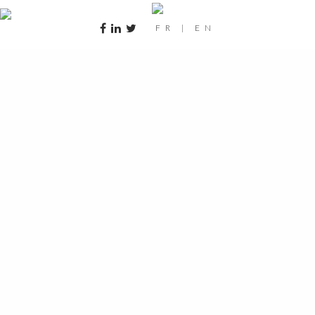
FR
|
EN
falcon7x-135_041_1920x1024-30